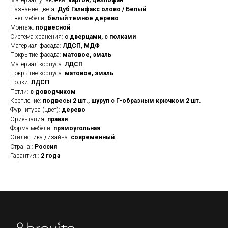
Материал упаковки:
картон, целлофан
Название цвета:
Дуб Галифакс олово / Белый
Цвет мебели:
белый темное дерево
Монтаж:
подвесной
Система хранения:
с дверцами, с полками
Материал фасада:
ЛДСП, МДФ
Покрытие фасада:
матовое, эмаль
Материал корпуса:
ЛДСП
Покрытие корпуса:
матовое, эмаль
Полки:
ЛДСП
Петли:
с доводчиком
Крепление:
подвесы 2 шт., шуруп с Г-образным крючком 2 шт.
Фурнитура (цвет):
дерево
Ориентация:
правая
Форма мебели:
прямоугольная
Стилистика дизайна:
современный
Страна::
Россия
Гарантия::
2 года