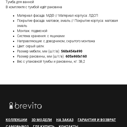
Тумба для ванной
В комплекте с тумбой идёт раковина
Материал фасада: МДФ // Материал корпуса: ЛДСП
Покрытие фасада: матовое, эмаль // Покрытие корпуса: матовая
эмаль
Монтаж: подвесной
Система хранения: с ящиками
Направляющие: с доводчиком, скрытого монтажа
Цвет: серый шёлк
Размер мебели, мм (ш/г/в):
560x454x490
Размер раковины, мм (ш/г/в):
605x460x160
Вес с упаковкой тумбы и раковины, кг: 38,2
КОЛЛЕКЦИИ
3D МОДЕЛИ
НА ЗАКАЗ
ГАРАНТИЯ И ВОЗВРАТ
САМОВЫВОЗ
ГДЕ КУПИТЬ
КОНТАКТЫ