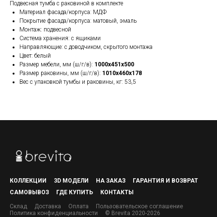
Подвесная тумба с раковиной в комплекте
Материал фасада/корпуса: МДФ
Покрытие фасада/корпуса: матовый, эмаль
Монтаж: подвесной
Система хранения: с ящиками
Направляющие: с доводчиком, скрытого монтажа
Цвет: белый
Размер мебели, мм (ш/г/в):
1000x451x500
Размер раковины, мм (ш/г/в):
1010x460x178
Вес с упаковкой тумбы и раковины, кг: 53,5
КОЛЛЕКЦИИ
3D МОДЕЛИ
НА ЗАКАЗ
ГАРАНТИЯ И ВОЗВРАТ
САМОВЫВОЗ
ГДЕ КУПИТЬ
КОНТАКТЫ
Склад
Доставка
Оплата
Пользовательское соглашение
Политика конфиденциальности
© Brevita 2020-2026