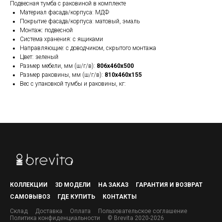
Подвесная тумба с раковиной в комплекте
Материал фасада/корпуса: МДФ
Покрытие фасада/корпуса: матовый, эмаль
Монтаж: подвесной
Система хранения: с ящиками
Направляющие: с доводчиком, скрытого монтажа
Цвет: зеленый
Размер мебели, мм (ш/г/в):
806x460x500
Размер раковины, мм (ш/г/в):
810x460x155
Вес с упаковкой тумбы и раковины, кг:
КОЛЛЕКЦИИ
3D МОДЕЛИ
НА ЗАКАЗ
ГАРАНТИЯ И ВОЗВРАТ
САМОВЫВОЗ
ГДЕ КУПИТЬ
КОНТАКТЫ
Склад
Доставка
Оплата
Пользовательское соглашение
Политика конфиденциальности
© Brevita 2020-2026