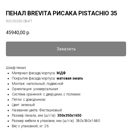
ПЕНАЛ BREVITA РИСАКА PISTACHIO 35
RIS-05035-084П
45940,00
р.
Заказать
Шкаф-пенал
Материал фасада/корпуса:
МДФ
Покрытие фасада/корпуса:
матовая эмаль
Монтаж: напольный, подвесной
Ориентация: универсальная
Система хранения: с дверцами, с полками
Петли: с доводчиком
Цвет: зеленый
Название цвета: Фисташковый
Размер пенала, мм (ш/г/в):
350x350x1650
Размер мебели в упаковке, мм (ш/г/в): 380x380x1680
Вес с упаковкой, кг: 26