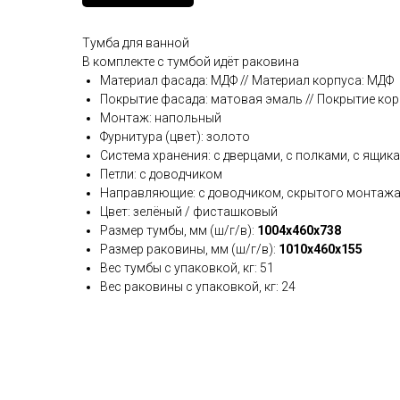
Тумба для ванной
В комплекте с тумбой идёт раковина
Материал фасада: МДФ // Материал корпуса: МДФ
Покрытие фасада: матовая эмаль // Покрытие ко
Монтаж: напольный
Фурнитура (цвет): золото
Система хранения: с дверцами, с полками, с ящик
Петли: с доводчиком
Направляющие: с доводчиком, скрытого монтаж
Цвет: зелёный / фисташковый
Размер тумбы, мм (ш/г/в):
1004x460x738
Размер раковины, мм (ш/г/в):
1010x460x155
Вес тумбы с упаковкой, кг: 51
Вес раковины с упаковкой, кг: 24