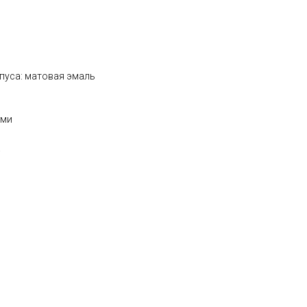
рпуса: матовая эмаль
ами
а