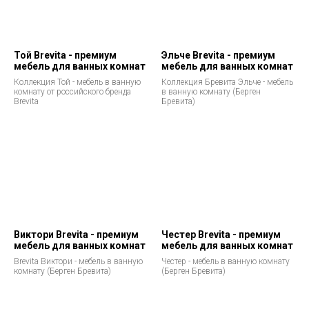
Той Brevita - премиум
Эльче Brevita - премиум
мебель для ванных комнат
мебель для ванных комнат
Коллекция Той - мебель в ванную
Коллекция Бревита Эльче - мебель
комнату от российского бренда
в ванную комнату (Берген
Brevita
Бревита)
Виктори Brevita - премиум
Честер Brevita - премиум
мебель для ванных комнат
мебель для ванных комнат
Brevita Виктори - мебель в ванную
Честер - мебель в ванную комнату
комнату (Берген Бревита)
(Берген Бревита)