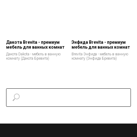
Дакота Brevita - премиум
Энфида Brevita - премиум
мебель для ванных комнат
мебель для ванных комнат
Дакота Dakota - мебель в ванную
Brevita Энфида - мебель в ванную
комнату (Дакота Бревита)
комнату (Энфида Бревита)