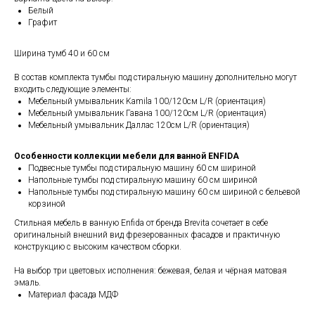
Белый
Графит
Ширина тумб 40 и 60 см
В состав комплекта тумбы под стиральную машину дополнительно могут
входить следующие элементы:
Мебельный умывальник Kamila 100/120см L/R (ориентация)
Мебельный умывальник Гавана 100/120см L/R (ориентация)
Мебельный умывальник Даллас 120см L/R (ориентация)
Особенности коллекции мебели для ванной ENFIDA
Подвесные тумбы под стиральную машину 60 см шириной
Напольные тумбы под стиральную машину 60 см шириной
Напольные тумбы под стиральную машину 60 см шириной c бельевой
корзиной
Стильная мебель в ванную Enfida от бренда Brevita сочетает в себе
оригинальный внешний вид фрезерованных фасадов и практичную
конструкцию с высоким качеством сборки.
На выбор три цветовых исполнения: бежевая, белая и чёрная матовая
эмаль.
Материал фасада МДФ