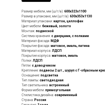
Размер мебели, мм (ш/г/в):
600x323x1100
Размер в упаковке, мм (ш/г/в):
630x353x1130
Материал упаковки:
картон, целлофан
Цвет мебели:
бежевый, золото
Монтаж:
подвесной
Система хранения:
с дверцами, с полками
Материал фасада:
МДФ
Покрытие фасада:
матовое, эмаль, патина
Материал корпуса:
ЛДСП
Покрытие корпуса:
матовое, эмаль
Полки:
ЛДСП
Петли:
с доводчиком
Крепление:
подвесы 2 шт., шуруп с Г-образным крю
Оснащение:
подсветка
Тип лампы:
светодиодная
Тип светильника:
встроенный
Форма мебели:
прямоугольная
Стилистика дизайна:
современный
Страна:
Россия
Гарантия:
2 года